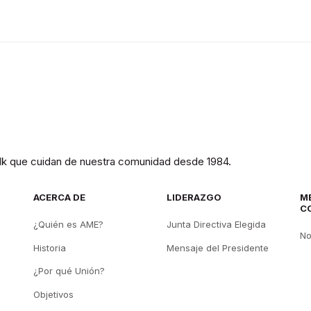
olk que cuidan de nuestra comunidad desde 1984.
ACERCA DE
LIDERAZGO
M
C
¿Quién es AME?
Junta Directiva Elegida
No
Historia
Mensaje del Presidente
¿Por qué Unión?
Objetivos