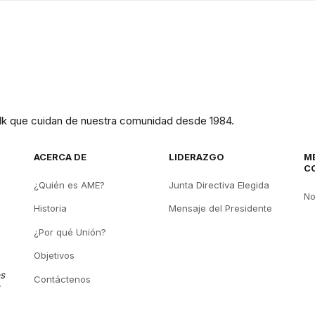
olk que cuidan de nuestra comunidad desde 1984.
ACERCA DE
LIDERAZGO
M
C
¿Quién es AME?
Junta Directiva Elegida
No
Historia
Mensaje del Presidente
¿Por qué Unión?
Objetivos
os
Contáctenos