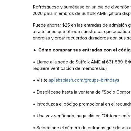
Refrésquese y sumérjase en un día de diversión f
2026 para miembros de Suffolk AME, ¡ahora dispo
Puede ahorrar $25 en las entradas de admisión g
atracciones que ofrece nuestro parque acuático l
energías y crear recuerdos duraderos con sus s
► Cómo comprar sus entradas con el códig
• Llame a la sede de Suffolk AME al 631-589-840
requiere verificación de membresía.)
• Visite
splishsplash.com/groups-birthdays
• Desplácese hasta la ventana de “Socio Corpora
• Introduzca el código promocional en el recuadro
• Una vez verificado, haga clic en “Obtener entr
• Seleccione el número de entradas que desea a 